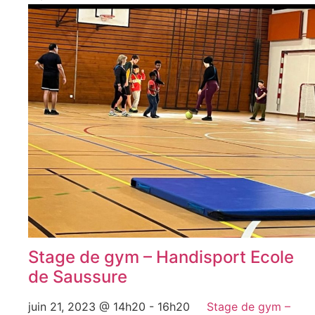
Stage de gym – Handisport Ecole
de Saussure
juin 21, 2023 @ 14h20
-
16h20
Stage de gym –