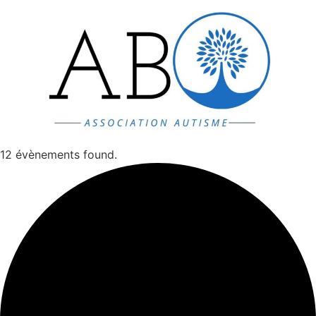
Aller
au
contenu
12 évènements found.