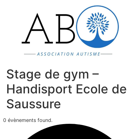
Aller
au
contenu
Stage de gym –
Handisport Ecole de
Saussure
0 évènements found.