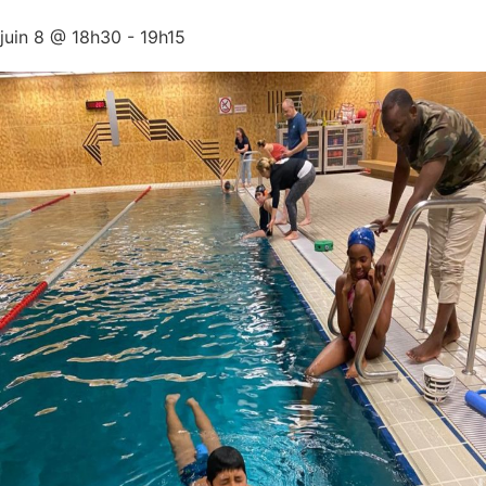
juin 8
@
18h30
-
19h15