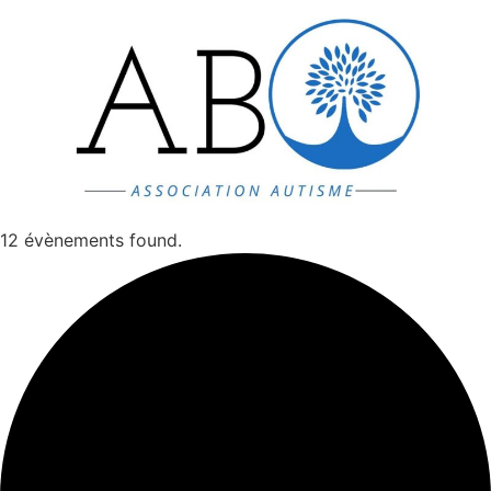
Aller
au
contenu
12 évènements found.