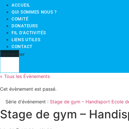
ACCUEIL
QUI SOMMES NOUS ?
COMITÉ
DONATEURS
FIL D’ACTIVITÉS
LIENS UTILES
CONTACT
Rechercher
« Tous les Évènements
Cet évènement est passé.
Série d'événement :
Stage de gym – Handisport Ecole d
Stage de gym – Handis