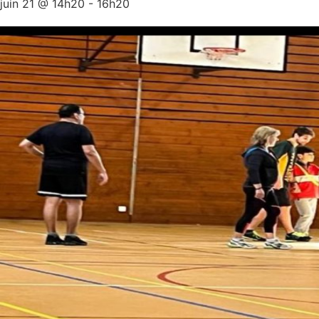
juin 21
@
14h20
-
16h20