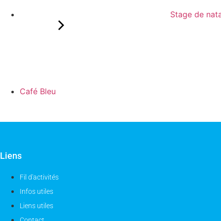
Stage de nata
Café Bleu
Liens
Fil d'activités
Infos utiles
Liens utiles
Contact