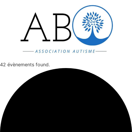
Aller
au
contenu
42 évènements found.