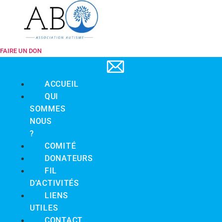
FAIRE UN DON
ACCUEIL
QUI
SOMMES
NOUS
?
COMITÉ
DONATEURS
FIL
D’ACTIVITÉS
LIENS
UTILES
CONTACT