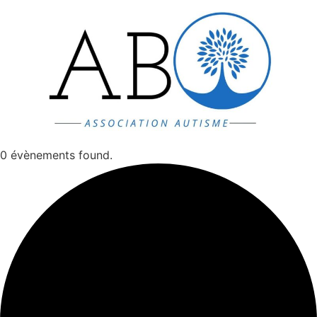
Aller
au
contenu
0 évènements found.