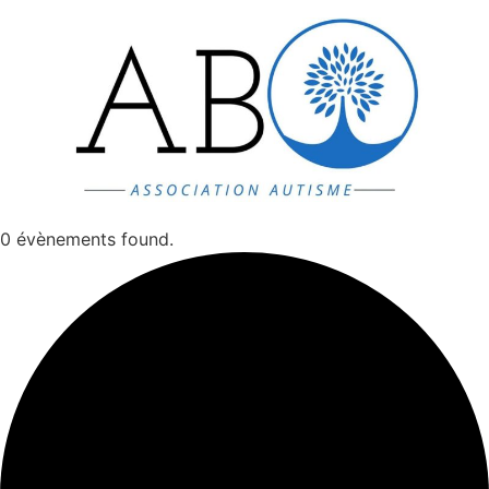
Aller
au
contenu
0 évènements found.