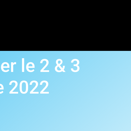
er le 2 & 3
e 2022