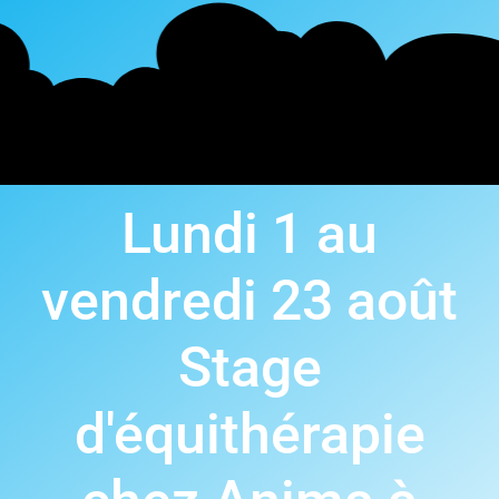
Lundi 1 au
vendredi 23 août
Stage
d'équithérapie