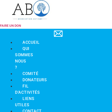
FAIRE UN DON
ACCUEIL
QUI
SOMMES
NOUS
?
COMITÉ
DONATEURS
FIL
D’ACTIVITÉS
LIENS
UTILES
CONTACT