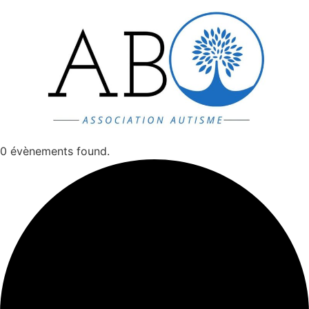
Aller
au
contenu
0 évènements found.