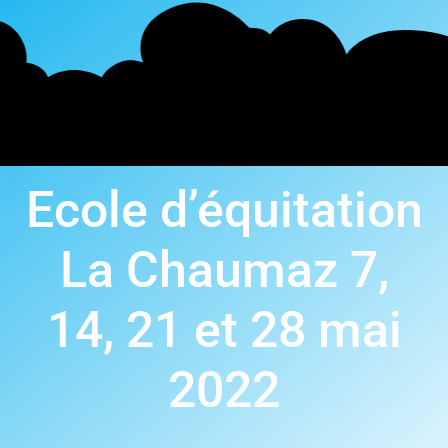
Ecole d’équitation
La Chaumaz 7,
14, 21 et 28 mai
2022