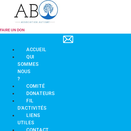
FAIRE UN DON
ACCUEIL
QUI
SOMMES
NOUS
?
COMITÉ
DONATEURS
FIL
D’ACTIVITÉS
LIENS
UTILES
CONTACT